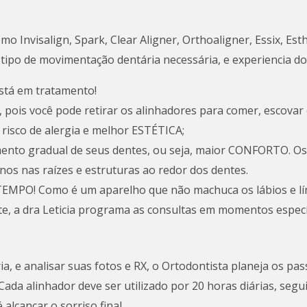
Invisalign, Spark, Clear Aligner, Orthoaligner, Essix, Esth
 tipo de movimentação dentária necessária, e experiencia do
está em tratamento!
pois você pode retirar os alinhadores para comer, escovar o
risco de alergia e melhor ESTÉTICA;
mento gradual de seus dentes, ou seja, maior CONFORTO. Os
os nas raízes e estruturas ao redor dos dentes.
TEMPO! Como é um aparelho que não machuca os lábios e l
te, a dra Leticia programa as consultas em momentos espec
a, e analisar suas fotos e RX, o Ortodontista planeja os p
ada alinhador deve ser utilizado por 20 horas diárias, seg
alcançar o sorriso final.