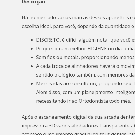
Descrição
Há no mercado várias marcas desses aparelhos como 
escolha ideal, para você, depende da quantidade e
DISCRETO, é difícil alguém notar que você 
Proporcionam melhor HIGIENE no dia-a-dia, 
Sem fios ou metais, proporcionando menos 
A cada troca de alinhadores haverá o movi
sentido biológico também, com menores dan
Menos idas ao consultório, poupando seu 
Além disso, com um planejamento inteligen
necessitando ir ao Ortodontista todo mês.
Após o escaneamento digital da sua arcada dentári
impressora 3D vários alinhadores transparentes. C
acontece o movimento gradual de seus dentes, até 