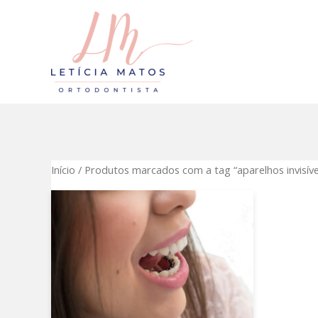
Ir
para
o
conteúdo
Início
/ Produtos marcados com a tag “aparelhos invisíve