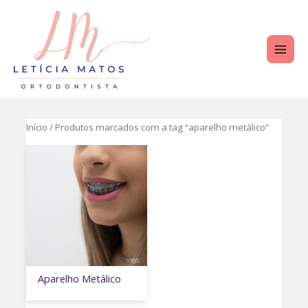
Ir
para
o
MAI
conteúdo
ME
Início
/ Produtos marcados com a tag “aparelho metálico”
Aparelho Metálico
TERNAR