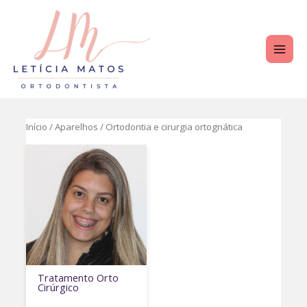
Ir
para
o
MAI
conteúdo
ME
Início
/
Aparelhos
/ Ortodontia e cirurgia ortognática
Tratamento Orto
Cirúrgico
TERNAR